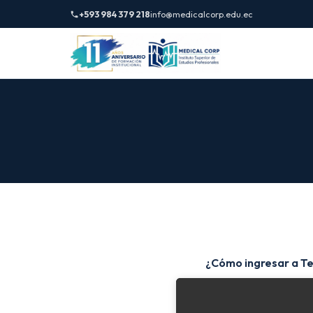
+593 984 379 218
info@medicalcorp.edu.ec
¿Cómo ingresar a T