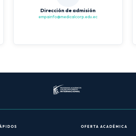
Dirección de admisión
empainfo@medicalcorp.edu.ec
ÁPIDOS
OFERTA ACADÉMICA