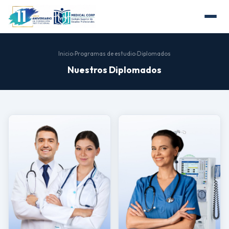
Inicio
›
Programas de estudio
›
Diplomados
Nuestros Diplomados