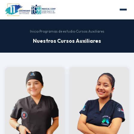
Inicio
›
Programas de estudio
›
Cursos Auxiliares
Nuestros Cursos Auxiliares