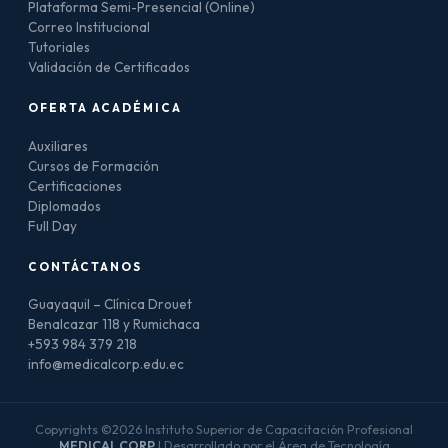
Plataforma Semi-Presencial (Online)
Correo Institucional
Tutoriales
Validación de Certificados
OFERTA ACADÉMICA
Auxiliares
Cursos de Formación
Certificaciones
Diplomados
Full Day
CONTÁCTANOS
Guayaquil – Clínica Drouet
Benalcazar 118 y Rumichaca
+593 984 379 218
info@medicalcorp.edu.ec
Copyrights ©2026 Instituto Superior de Capacitación Profesional
MEDICAL CORP
| Desarrollado por el Área de Tecnología