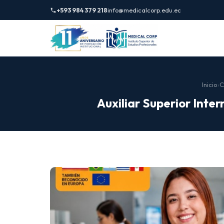
+593 984 379 218
info@medicalcorp.edu.ec
Inicio
›
C
Auxiliar Superior Int